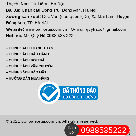
Thạch, Nam Từ Liêm , Hà Nội
Bãi Xe:
Chân cầu Đông Trù, Đông Anh, Hà Nội
Xưởng sản xuất:
Dốc Vân (đầu quốc lộ 3), Xã Mai Lâm, Huyện
Đông Anh, TP. Hà Nội
Website:
www.banxetai.com.vn ; G-mail: quyhaoc@gmail.com
Hotline:
Mr. Quý Hà 0988 535 222
+ CHÍNH SÁCH THANH TOÁN
+ CHÍNH SÁCH BẢO HÀNH
+ CHÍNH SÁCH ĐỔI TRẢ
+ CHÍNH SÁCH VẬN CHUYỂN
+ CHÍNH SÁCH BẢO MẬT
+ HƯỚNG DẪN MUA HÀNG
© 2021 bởi banxetai.com.vn. All rights reserved.
Bấm
0988535222
Gọi
Hôm nay: 50 lượt