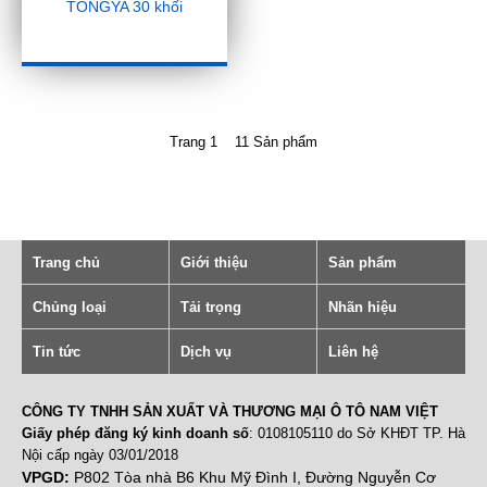
TONGYA 30 khối
Trang 1 11 Sản phẩm
Trang chủ
Giới thiệu
Sản phẩm
Chủng loại
Tải trọng
Nhãn hiệu
Tin tức
Dịch vụ
Liên hệ
CÔNG TY TNHH SẢN XUẤT VÀ THƯƠNG MẠI Ô TÔ NAM VIỆT
Giấy phép đăng ký kinh doanh số
: 0108105110 do Sở KHĐT TP. Hà
Nội cấp ngày 03/01/2018
VPGD:
P802 Tòa nhà B6 Khu Mỹ Đình I, Đường Nguyễn Cơ