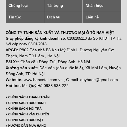
Chủng loại
Tải trọng
Nhãn hiệu
Tin tức
Dịch vụ
Liên hệ
CÔNG TY TNHH SẢN XUẤT VÀ THƯƠNG MẠI Ô TÔ NAM VIỆT
Giấy phép đăng ký kinh doanh số
: 0108105110 do Sở KHĐT TP. Hà
Nội cấp ngày 03/01/2018
VPGD:
P802 Tòa nhà B6 Khu Mỹ Đình I, Đường Nguyễn Cơ
Thạch, Nam Từ Liêm , Hà Nội
Bãi Xe:
Chân cầu Đông Trù, Đông Anh, Hà Nội
Xưởng sản xuất:
Dốc Vân (đầu quốc lộ 3), Xã Mai Lâm, Huyện
Đông Anh, TP. Hà Nội
Website:
www.banxetai.com.vn ; G-mail: quyhaoc@gmail.com
Hotline:
Mr. Quý Hà 0988 535 222
+ CHÍNH SÁCH THANH TOÁN
+ CHÍNH SÁCH BẢO HÀNH
+ CHÍNH SÁCH ĐỔI TRẢ
+ CHÍNH SÁCH VẬN CHUYỂN
+ CHÍNH SÁCH BẢO MẬT
+ HƯỚNG DẪN MUA HÀNG