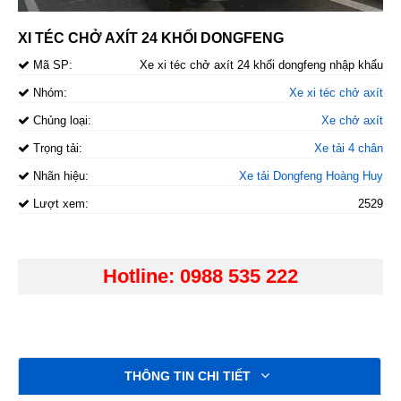
XI TÉC CHỞ AXÍT 24 KHỐI DONGFENG
Mã SP:
Xe xi téc chở axít 24 khối dongfeng nhập khẩu
Nhóm:
Xe xi téc chở axít
Chủng loại:
Xe chở axít
Trọng tải:
Xe tải 4 chân
Nhãn hiệu:
Xe tải Dongfeng Hoàng Huy
Lượt xem:
2529
Hotline: 0988 535 222
THÔNG TIN CHI TIẾT