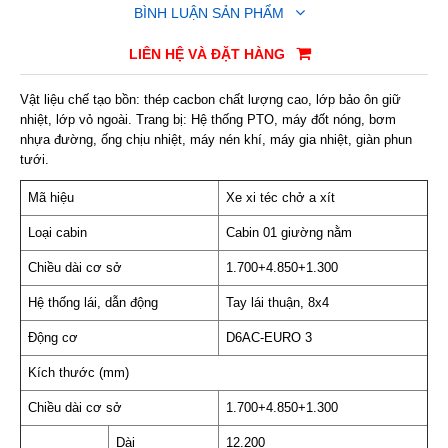
BÌNH LUẬN SẢN PHẨM
LIÊN HỆ VÀ ĐẶT HÀNG
Vật liệu chế tạo bồn: thép cacbon chất lượng cao, lớp bảo ôn giữ
nhiệt, lớp vỏ ngoài. Trang bị: Hệ thống PTO, máy đốt nóng, bơm
nhựa đường, ống chịu nhiệt, máy nén khí, máy gia nhiệt, giàn phun
tưới.
Mã hiệu
Xe xi téc chở a xít
Loại cabin
Cabin 01 giường nằm
Chiều dài cơ sở
1.700+4.850+1.300
Hệ thống lái, dẫn động
Tay lái thuận, 8x4
Động cơ
D6AC-EURO 3
Kích thước (mm)
Chiều dài cơ sở
1.700+4.850+1.300
Dài
12.200