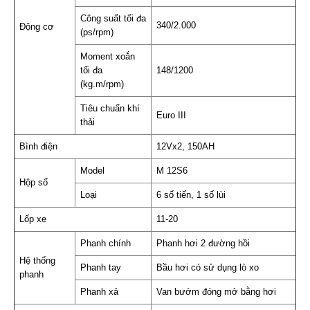
Công suất tối đa
340/2.000
Động cơ
(ps/rpm)
Moment xoắn
tối đa
148/1200
(kg.m/rpm)
Tiêu chuẩn khí
Euro III
thải
Bình điện
12Vx2, 150AH
Model
M 12S6
Hộp số
Loại
6 số tiến, 1 số lùi
Lốp xe
11-20
Phanh chính
Phanh hơi 2 đường hồi
Hệ thống
Phanh tay
Bầu hơi có sử dụng lò xo
phanh
Phanh xả
Van bướm đóng mở bằng hơi