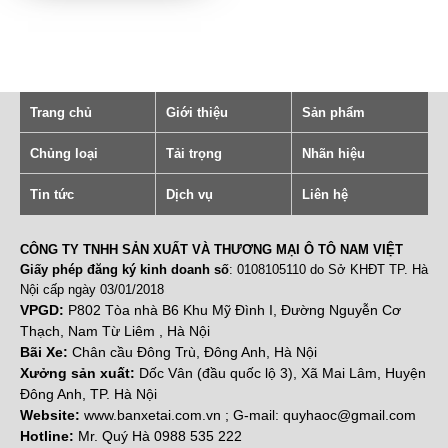
Trang chủ
Giới thiệu
Sản phẩm
Chủng loại
Tải trọng
Nhãn hiệu
Tin tức
Dịch vụ
Liên hệ
CÔNG TY TNHH SẢN XUẤT VÀ THƯƠNG MẠI Ô TÔ NAM VIỆT
Giấy phép đăng ký kinh doanh số
: 0108105110 do Sở KHĐT TP. Hà
Nội cấp ngày 03/01/2018
VPGD:
P802 Tòa nhà B6 Khu Mỹ Đình I, Đường Nguyễn Cơ
Thạch, Nam Từ Liêm , Hà Nội
Bãi Xe:
Chân cầu Đông Trù, Đông Anh, Hà Nội
Xưởng sản xuất:
Dốc Vân (đầu quốc lộ 3), Xã Mai Lâm, Huyện
Đông Anh, TP. Hà Nội
Website:
www.banxetai.com.vn ; G-mail: quyhaoc@gmail.com
Hotline:
Mr. Quý Hà 0988 535 222