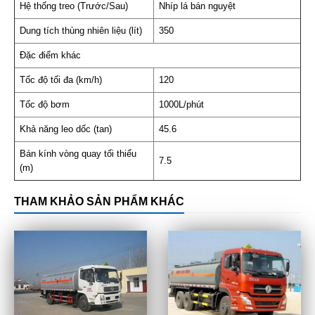
Hệ thống treo (Trước/Sau)
Nhíp lá bán nguyệt
Dung tích thùng nhiên liệu (lít)
350
Đặc điểm khác
Tốc độ tối đa (km/h)
120
Tốc độ bơm
1000L/phút
Khả năng leo dốc (tan)
45.6
Bán kính vòng quay tối thiểu
7.5
(m)
THAM KHẢO SẢN PHẨM KHÁC