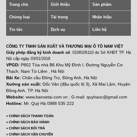
Trang chủ
Giới thiệu
Sản phẩm
Chủng loại
Tải trọng
Nhãn hiệu
Tin tức
Dịch vụ
Liên hệ
CÔNG TY TNHH SẢN XUẤT VÀ THƯƠNG MẠI Ô TÔ NAM VIỆT
Giấy phép đăng ký kinh doanh số
: 0108105110 do Sở KHĐT TP. Hà
Nội cấp ngày 03/01/2018
VPGD:
P802 Tòa nhà B6 Khu Mỹ Đình I, Đường Nguyễn Cơ
Thạch, Nam Từ Liêm , Hà Nội
Bãi Xe:
Chân cầu Đông Trù, Đông Anh, Hà Nội
Xưởng sản xuất:
Dốc Vân (đầu quốc lộ 3), Xã Mai Lâm, Huyện
Đông Anh, TP. Hà Nội
Website:
www.banxetai.com.vn ; G-mail: quyhaoc@gmail.com
Hotline:
Mr. Quý Hà 0988 535 222
+ CHÍNH SÁCH THANH TOÁN
+ CHÍNH SÁCH BẢO HÀNH
+ CHÍNH SÁCH ĐỔI TRẢ
+ CHÍNH SÁCH VẬN CHUYỂN