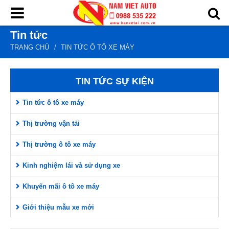
Tin tức
Trang chủ
TRANG CHỦ
TIN TỨC Ô TÔ XE MÁY
Sản phẩm
Chủng loại
TIN TỨC SỰ KIỆN
Trọng tải
Tin tức ô tô xe máy
Nhãn hiệu
Thị trường vận tải
Tin tức
Thị trường ô tô xe máy
Giới thiệu
Kinh nghiệm lái và sử dụng xe
Dịch vụ
Khuyến mãi ô tô xe máy
Liên hệ
Giới thiệu mẫu xe mới