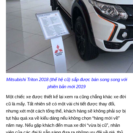
Mitsubishi Triton 2018 (thế hệ cũ) sắp được bán song song với
phiên bản mới 2019
Một chiếc xe được thiết kế lại xem ra cũng chẳng khác xe đời
cũ là mấy. Tất nhiên sẽ có một vài chi tiết được thay đổi,
nhưng xét một cách tổng thể, khách hàng sẽ không phải sợ bị
tụt hậu quá xa về kiểu dáng nếu không chọn “hàng mới về”
năm nay. Nếu gặp khách đến mua xe đời “vừa bị cũ”, nhân
viên của các đại lý sẵn sàng đưa ra những ưu đãi về giá, thủ