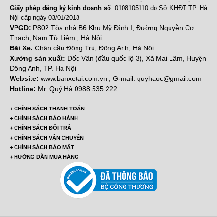
Giấy phép đăng ký kinh doanh số
: 0108105110 do Sở KHĐT TP. Hà
Nội cấp ngày 03/01/2018
VPGD:
P802 Tòa nhà B6 Khu Mỹ Đình I, Đường Nguyễn Cơ
Thạch, Nam Từ Liêm , Hà Nội
Bãi Xe:
Chân cầu Đông Trù, Đông Anh, Hà Nội
Xưởng sản xuất:
Dốc Vân (đầu quốc lộ 3), Xã Mai Lâm, Huyện
Đông Anh, TP. Hà Nội
Website:
www.banxetai.com.vn ; G-mail: quyhaoc@gmail.com
Hotline:
Mr. Quý Hà 0988 535 222
+ CHÍNH SÁCH THANH TOÁN
+ CHÍNH SÁCH BẢO HÀNH
+ CHÍNH SÁCH ĐỔI TRẢ
+ CHÍNH SÁCH VẬN CHUYỂN
+ CHÍNH SÁCH BẢO MẬT
+ HƯỚNG DẪN MUA HÀNG