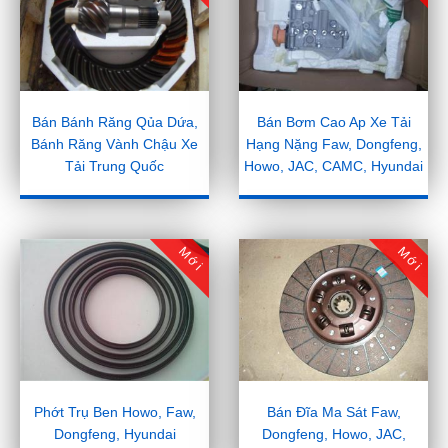
Bán Bánh Răng Qủa Dứa,
Bán Bơm Cao Ap Xe Tải
Bánh Răng Vành Chậu Xe
Hạng Nặng Faw, Dongfeng,
Tải Trung Quốc
Howo, JAC, CAMC, Hyundai
Mới
Mới
Phớt Trụ Ben Howo, Faw,
Bán Đĩa Ma Sát Faw,
Dongfeng, Hyundai
Dongfeng, Howo, JAC,