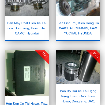
Bán Máy Phát Điện Xe Tải
Bán Linh Phụ Kiện Động Cơ
Faw, Dongfeng, Howo, Jac,
WAICHAI, CUMMIN, FAW,
CAMC, Hyundai
YUCHAI, HYUNDAI
Mới
Mới
Bán Bộ Hơi Xe Tải Hạng
Nặng Trung Quốc Faw,
Howo, Dongfeng, JAC,
Hộp Đen Xe Tải Howo, Faw,