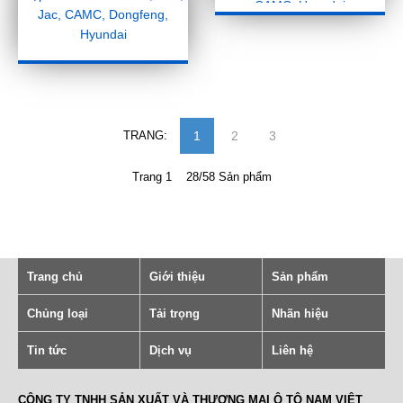
CAMC, Hyundai
Jac, CAMC, Dongfeng,
Hyundai
TRANG:
1
2
3
Trang 1 28/58 Sản phẩm
Trang chủ
Giới thiệu
Sản phẩm
Chủng loại
Tải trọng
Nhãn hiệu
Tin tức
Dịch vụ
Liên hệ
CÔNG TY TNHH SẢN XUẤT VÀ THƯƠNG MẠI Ô TÔ NAM VIỆT