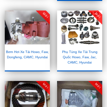
Mới
Mới
Bơm Hơi Xe Tải Howo, Faw,
Phụ Tùng Xe Tải Trung
Dongfeng, CAMC, Hyundai
Quốc Howo, Faw, Jac,
CAMC, Hyundai
Mới
Mới