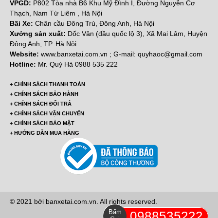
VPGD:
P802 Tòa nhà B6 Khu Mỹ Đình I, Đường Nguyễn Cơ
Thạch, Nam Từ Liêm , Hà Nội
Bãi Xe:
Chân cầu Đông Trù, Đông Anh, Hà Nội
Xưởng sản xuất:
Dốc Vân (đầu quốc lộ 3), Xã Mai Lâm, Huyện
Đông Anh, TP. Hà Nội
Website:
www.banxetai.com.vn ; G-mail: quyhaoc@gmail.com
Hotline:
Mr. Quý Hà 0988 535 222
+ CHÍNH SÁCH THANH TOÁN
+ CHÍNH SÁCH BẢO HÀNH
+ CHÍNH SÁCH ĐỔI TRẢ
+ CHÍNH SÁCH VẬN CHUYỂN
+ CHÍNH SÁCH BẢO MẬT
+ HƯỚNG DẪN MUA HÀNG
© 2021 bởi banxetai.com.vn. All rights reserved.
Bấm
0988535222