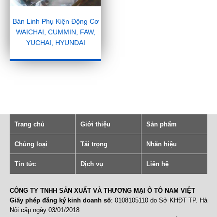
Bán Linh Phụ Kiện Động Cơ
WAICHAI, CUMMIN, FAW,
YUCHAI, HYUNDAI
Trang chủ
Giới thiệu
Sản phẩm
Chủng loại
Tải trọng
Nhãn hiệu
Tin tức
Dịch vụ
Liên hệ
CÔNG TY TNHH SẢN XUẤT VÀ THƯƠNG MẠI Ô TÔ NAM VIỆT
Giấy phép đăng ký kinh doanh số
: 0108105110 do Sở KHĐT TP. Hà
Nội cấp ngày 03/01/2018