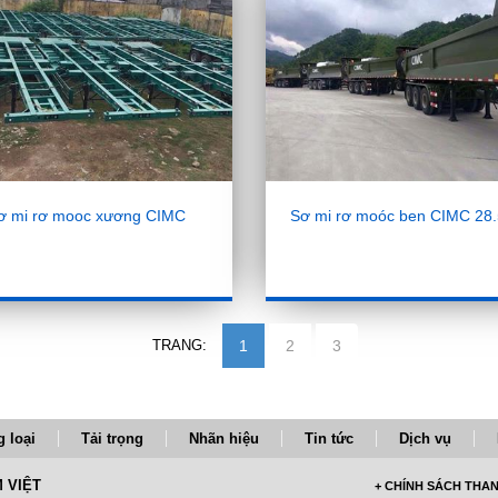
ơ mi rơ mooc xương CIMC
Sơ mi rơ moóc ben CIMC 28.
TRANG:
1
2
3
 loại
Tải trọng
Nhãn hiệu
Tin tức
Dịch vụ
 VIỆT
+ CHÍNH SÁCH THA