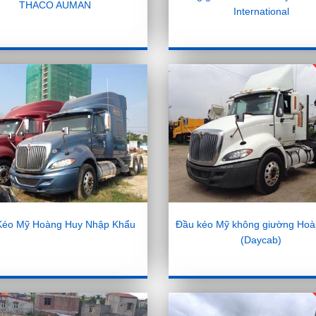
THACO AUMAN
International
Kéo Mỹ Hoàng Huy Nhập Khẩu
Đầu kéo Mỹ không giường Hoà
(Daycab)