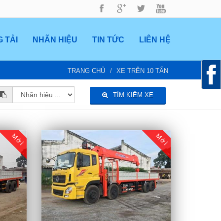
 TẢI
NHÃN HIỆU
TIN TỨC
LIÊN HỆ
TRANG CHỦ
XE TRÊN 10 TẤN
TÌM KIẾM XE
Mới
Mới