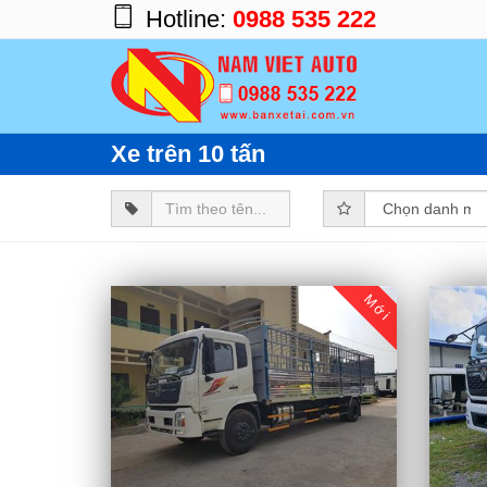
Hotline:
0988 535 222
Trang chủ
Sản phẩm
Xe trên 10 tấn
Chủng loại
Trọng tải
Nhãn hiệu
Tin tức
Mới
Giới thiệu
Dịch vụ
Liên hệ