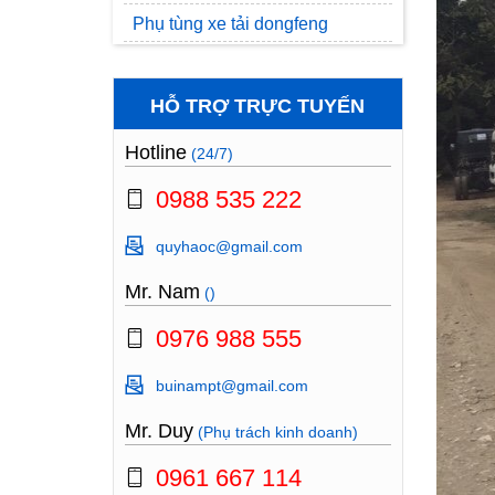
Phụ tùng xe tải dongfeng
HỖ TRỢ TRỰC TUYẾN
Hotline
(24/7)
0988 535 222
quyhaoc@gmail.com
Mr. Nam
()
0976 988 555
buinampt@gmail.com
Mr. Duy
(Phụ trách kinh doanh)
0961 667 114