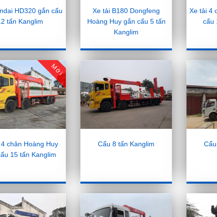
ndai HD320 gắn cẩu
Xe tải B180 Dongfeng
Xe tải 4
12 tấn Kanglim
Hoàng Huy gắn cẩu 5 tấn
cẩu 
Kanglim
Mới
i 4 chân Hoàng Huy
Cẩu 8 tấn Kanglim
Cẩu
cẩu 15 tấn Kanglim