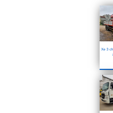
mắt năm 2022, mang
kiểu dáng SUV-Coupe
17/8/2019
Mazda3 2019 lại bị
triệu hồi do lỗi rơi
gương chiếu hậu tại
Bắc Mỹ
17/8/2019
Xe 3 c
Nissan Việt Nam triển
khai chuỗi chương
trình tri ân đặc biệt
cho khách hàng trong
tháng 3
14/3/2019
Cập nhật giá xe
Hyundai Accent 2019
mới nhất cùng nhiều
ưu đãi
11/2/2019