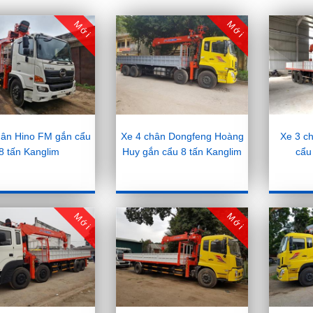
Mới
Mới
hân Hino FM gắn cẩu
Xe 4 chân Dongfeng Hoàng
Xe 3 c
8 tấn Kanglim
Huy gắn cẩu 8 tấn Kanglim
cẩu
Mới
Mới