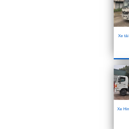
giá 43 triệu đồng, đe
nẹt Exciter và Raider
5/1/2019
Hyundai chính thức
giới thiệu Universe
Xe tả
2019 thế hệ mới
4/1/2019
5 kinh nghiệm giúp
chọn mua xe ôtô dịp
Tết Nguyên Đán
3/1/2019
Xe Hi