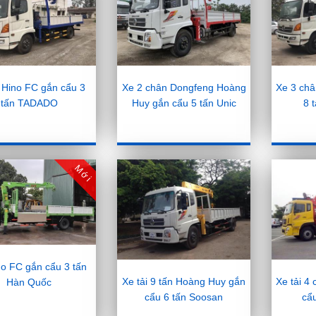
i Hino FC gắn cẩu 3
Xe 2 chân Dongfeng Hoàng
Xe 3 ch
tấn TADADO
Huy gắn cẩu 5 tấn Unic
8 
Mới
no FC gắn cẩu 3 tấn
Xe tải 9 tấn Hoàng Huy gắn
Xe tải 4
Hàn Quốc
cẩu 6 tấn Soosan
cẩ