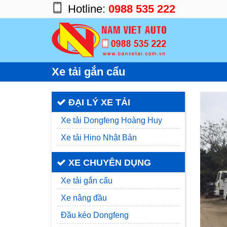
Hotline:
0988 535 222
Trang chủ
Sản phẩm
Xe tải gắn cẩu
Chủng loại
Trọng tải
ĐẠI LÝ XE TẢI
Nhãn hiệu
Xe tải Dongfeng Hoàng Huy
Xe tải Hino Nhật Bản
Tin tức
Giới thiệu
XE CHUYÊN DỤNG
Xe tải gắn cẩu
Dịch vụ
Xe nâng đầu
Liên hệ
Đầu kéo Dongfeng