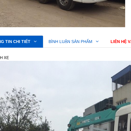
G TIN CHI TIẾT
BÌNH LUẬN SẢN PHẨM
LIÊN HỆ 
H XE