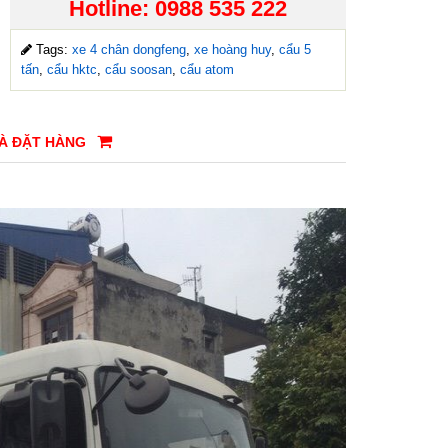
Hotline: 0988 535 222
Tags:
xe 4 chân dongfeng
,
xe hoàng huy
,
cẩu 5
tấn
,
cẩu hktc
,
cẩu soosan
,
cẩu atom
VÀ ĐẶT HÀNG