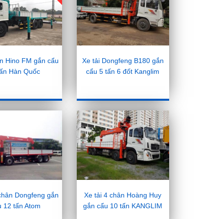
ân Hino FM gắn cẩu
Xe tải Dongfeng B180 gắn
tấn Hàn Quốc
cẩu 5 tấn 6 đốt Kanglim
 chân Dongfeng gắn
Xe tải 4 chân Hoàng Huy
u 12 tấn Atom
gắn cẩu 10 tấn KANGLIM