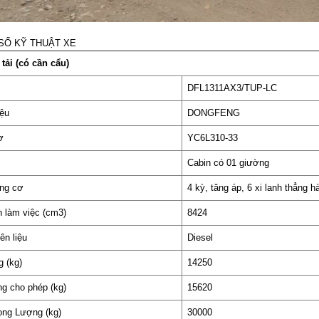
SỐ KỸ THUẬT XE
 tải (có cần cẩu)
DFL1311AX3/TUP-LC
ệu
DONGFENG
ơ
YC6L310-33
Cabin có 01 giường
ng cơ
4 kỳ, tăng áp, 6 xi lanh thẳng h
h làm việc (cm3)
8424
ên liệu
Diesel
g (kg)
14250
ng cho phép (kg)
15620
ọng Lượng (kg)
30000