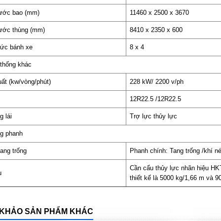
hước bao (mm)
11460 x 2500 x 3670
ước thùng (mm)
8410 x 2350 x 600
hức bánh xe
8 x 4
thống khác
ất (kw/vòng/phút)
228 kW/ 2200 v/ph
12R22.5 /12R22.5
g lái
Trợ lực thủy lực
g phanh
ang trống
Phanh chính: Tang trống /khí n
Cần cẩu thủy lực nhãn hiệu HK
u
thiết kế là 5000 kg/1,66 m và 9
KHẢO SẢN PHẨM KHÁC