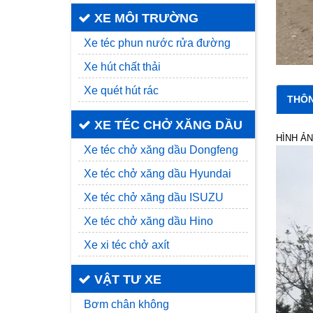
XE MÔI TRƯỜNG
Xe téc phun nước rửa đường
Xe hút chất thải
Xe quét hút rác
THÔN
XE TÉC CHỞ XĂNG DẦU
HÌNH ẢN
Xe téc chở xăng dầu Dongfeng
Xe téc chở xăng dầu Hyundai
Xe téc chở xăng dầu ISUZU
Xe téc chở xăng dầu Hino
Xe xi téc chở axít
VẬT TƯ XE
Bơm chân không