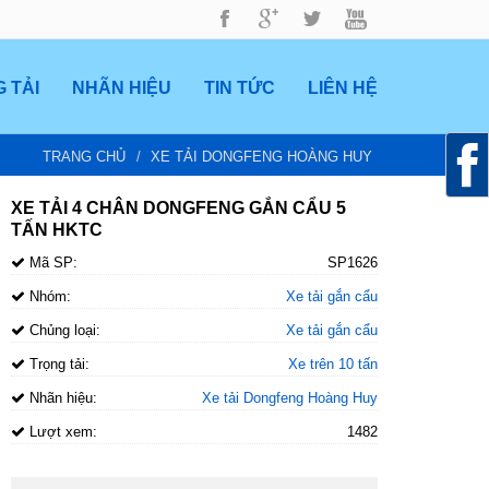
 TẢI
NHÃN HIỆU
TIN TỨC
LIÊN HỆ
TRANG CHỦ
XE TẢI DONGFENG HOÀNG HUY
XE TẢI 4 CHÂN DONGFENG GẮN CẨU 5
TẤN HKTC
Mã SP:
SP1626
Nhóm:
Xe tải gắn cẩu
Chủng loại:
Xe tải gắn cẩu
Trọng tải:
Xe trên 10 tấn
Nhãn hiệu:
Xe tải Dongfeng Hoàng Huy
Lượt xem:
1482