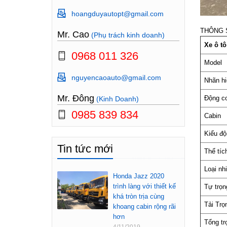
hoangduyautopt@gmail.com
THÔNG 
Mr. Cao
(Phụ trách kinh doanh)
Xe ô tô
0968 011 326
Model
nguyencaoauto@gmail.com
Nhãn hi
Mr. Đông
Động c
(Kinh Doanh)
0985 839 834
Cabin
Kiểu độ
Tin tức mới
Thể tíc
Loại nhi
Honda Jazz 2020
trình làng với thiết kế
Tự trọn
khá tròn trịa cùng
Tải Trọ
khoang cabin rộng rãi
hơn
Tổng tr