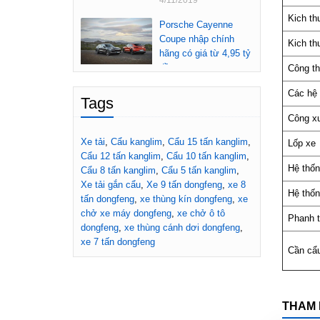
4/11/2019
Kich t
Porsche Cayenne
Coupe nhập chính
Kich th
hãng có giá từ 4,95 tỷ
đồng
Công t
3/11/2019
Các hệ 
Tags
Honda Accord mới
Công xu
sắp về Việt Nam dự
đoán lắp máy 1.5L
Xe tải
,
Cẩu kanglim
,
Cẩu 15 tấn kanglim
,
Lốp xe
tăng áp và hộp số
Cẩu 12 tấn kanglim
,
Cẩu 10 tấn kanglim
,
CVT
Hệ thốn
Cẩu 8 tấn kanglim
,
Cẩu 5 tấn kanglim
,
26/8/2019
Xe tải gắn cẩu
,
Xe 9 tấn dongfeng
,
xe 8
Hệ thốn
tấn dongfeng
,
xe thùng kín dongfeng
,
xe
THACO triệu hồi 885
chở xe máy dongfeng
,
xe chở ô tô
xe BMW 3-Series vì
Phanh t
dongfeng
,
xe thùng cánh dơi dongfeng
,
nghi dính lỗi ở lớp vỏ
xe 7 tấn dongfeng
cách điện hệ thống
Cần cẩ
điều hòa
20/8/2019
Volkswagen Tiguan
THAM 
thế hệ tiếp theo sẽ ra