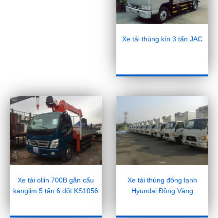
Xe tải thùng kín 3 tấn JAC
Xe tải ollin 700B gắn cẩu
Xe tải thùng đông lạnh
kanglim 5 tấn 6 đốt KS1056
Hyundai Đồng Vàng