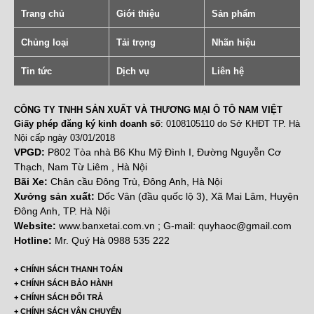
Trang chủ
Giới thiệu
Sản phẩm
Chủng loại
Tải trọng
Nhãn hiệu
Tin tức
Dịch vụ
Liên hệ
CÔNG TY TNHH SẢN XUẤT VÀ THƯƠNG MẠI Ô TÔ NAM VIỆT
Giấy phép đăng ký kinh doanh số
: 0108105110 do Sở KHĐT TP. Hà
Nội cấp ngày 03/01/2018
VPGD:
P802 Tòa nhà B6 Khu Mỹ Đình I, Đường Nguyễn Cơ
Thạch, Nam Từ Liêm , Hà Nội
Bãi Xe:
Chân cầu Đông Trù, Đông Anh, Hà Nội
Xưởng sản xuất:
Dốc Vân (đầu quốc lộ 3), Xã Mai Lâm, Huyện
Đông Anh, TP. Hà Nội
Website:
www.banxetai.com.vn ; G-mail: quyhaoc@gmail.com
Hotline:
Mr. Quý Hà 0988 535 222
+ CHÍNH SÁCH THANH TOÁN
+ CHÍNH SÁCH BẢO HÀNH
+ CHÍNH SÁCH ĐỔI TRẢ
+ CHÍNH SÁCH VẬN CHUYỂN