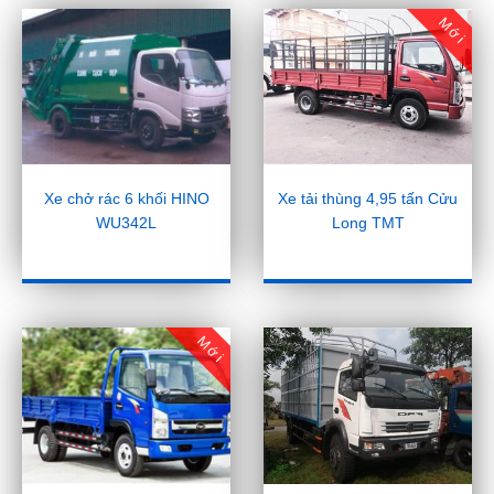
Mới
Xe chở rác 6 khối HINO
Xe tải thùng 4,95 tấn Cửu
WU342L
Long TMT
Mới