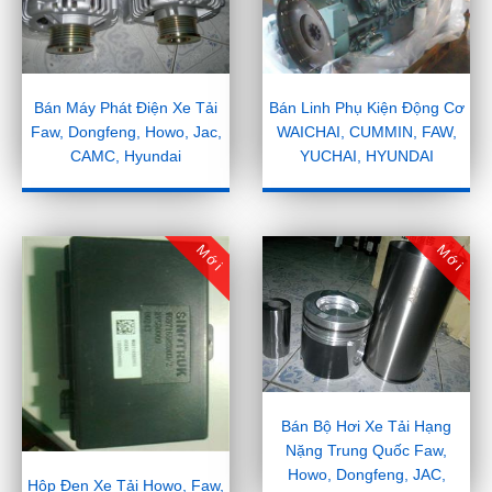
Bán Máy Phát Điện Xe Tải
Bán Linh Phụ Kiện Động Cơ
Faw, Dongfeng, Howo, Jac,
WAICHAI, CUMMIN, FAW,
CAMC, Hyundai
YUCHAI, HYUNDAI
Mới
Mới
Bán Bộ Hơi Xe Tải Hạng
Nặng Trung Quốc Faw,
Howo, Dongfeng, JAC,
Hộp Đen Xe Tải Howo, Faw,