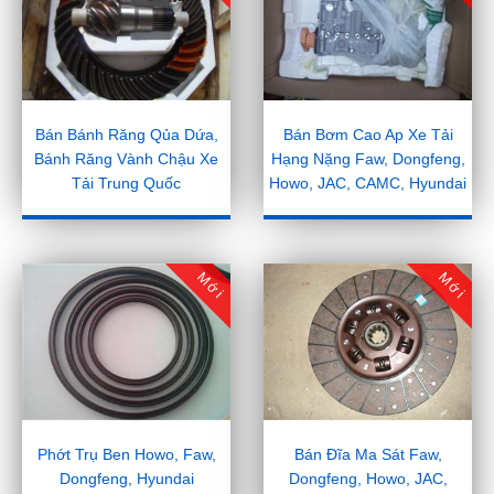
Bán Bánh Răng Qủa Dứa,
Bán Bơm Cao Ap Xe Tải
Bánh Răng Vành Chậu Xe
Hạng Nặng Faw, Dongfeng,
Tải Trung Quốc
Howo, JAC, CAMC, Hyundai
Mới
Mới
Phớt Trụ Ben Howo, Faw,
Bán Đĩa Ma Sát Faw,
Dongfeng, Hyundai
Dongfeng, Howo, JAC,