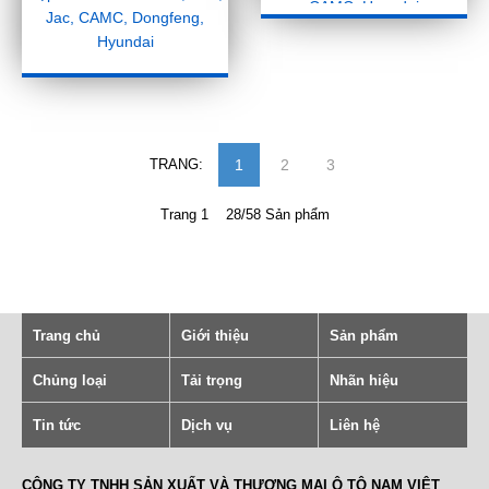
CAMC, Hyundai
Jac, CAMC, Dongfeng,
Hyundai
TRANG:
1
2
3
Trang 1 28/58 Sản phẩm
Trang chủ
Giới thiệu
Sản phẩm
Chủng loại
Tải trọng
Nhãn hiệu
Tin tức
Dịch vụ
Liên hệ
CÔNG TY TNHH SẢN XUẤT VÀ THƯƠNG MẠI Ô TÔ NAM VIỆT