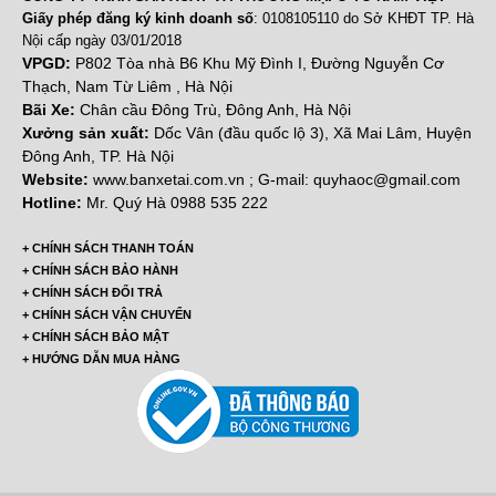
Giấy phép đăng ký kinh doanh số
: 0108105110 do Sở KHĐT TP. Hà
Nội cấp ngày 03/01/2018
VPGD:
P802 Tòa nhà B6 Khu Mỹ Đình I, Đường Nguyễn Cơ
Thạch, Nam Từ Liêm , Hà Nội
Bãi Xe:
Chân cầu Đông Trù, Đông Anh, Hà Nội
Xưởng sản xuất:
Dốc Vân (đầu quốc lộ 3), Xã Mai Lâm, Huyện
Đông Anh, TP. Hà Nội
Website:
www.banxetai.com.vn ; G-mail: quyhaoc@gmail.com
Hotline:
Mr. Quý Hà 0988 535 222
+ CHÍNH SÁCH THANH TOÁN
+ CHÍNH SÁCH BẢO HÀNH
+ CHÍNH SÁCH ĐỔI TRẢ
+ CHÍNH SÁCH VẬN CHUYỂN
+ CHÍNH SÁCH BẢO MẬT
+ HƯỚNG DẪN MUA HÀNG