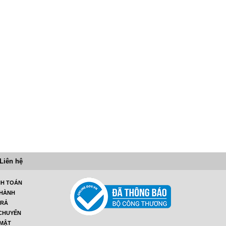
Liên hệ
NH TOÁN
 HÀNH
TRẢ
 CHUYỂN
 MẬT