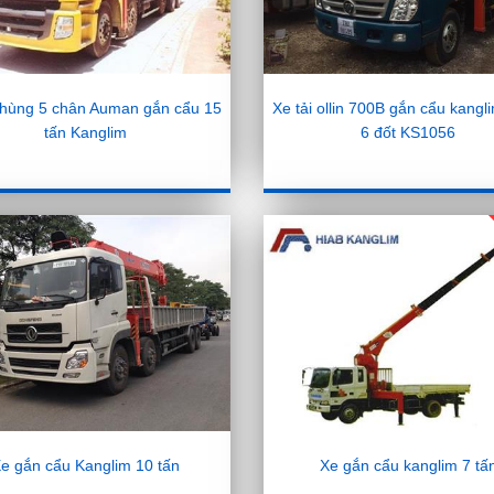
 thùng 5 chân Auman gắn cẩu 15
Xe tải ollin 700B gắn cẩu kangl
tấn Kanglim
6 đốt KS1056
e gắn cẩu Kanglim 10 tấn
Xe gắn cẩu kanglim 7 tấ