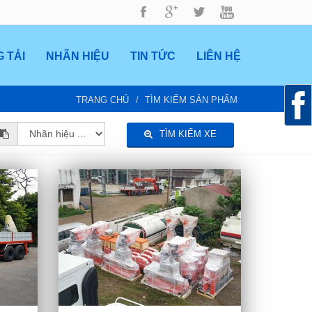
 TẢI
NHÃN HIỆU
TIN TỨC
LIÊN HỆ
TRANG CHỦ
TÌM KIẾM SẢN PHẨM
TÌM KIẾM XE