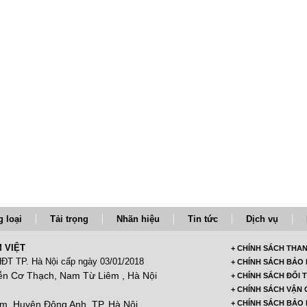
 loại
Tải trọng
Nhãn hiệu
Tin tức
Dịch vụ
 VIỆT
+ CHÍNH SÁCH THA
ĐT TP. Hà Nội cấp ngày 03/01/2018
+ CHÍNH SÁCH BẢO
n Cơ Thạch, Nam Từ Liêm , Hà Nội
+ CHÍNH SÁCH ĐỔI 
+ CHÍNH SÁCH VẬN
âm, Huyện Đông Anh, TP. Hà Nội
+ CHÍNH SÁCH BẢO