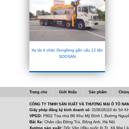
Xe tải 4 chân Dongfeng gắn cẩu 12 tấn
SOOSAN
Trang chủ
Giới thiệu
Sản phẩm
Chủng
CÔNG TY TNHH SẢN XUẤT VÀ THƯƠNG MẠI Ô TÔ NAM
Giấy phép đăng ký kinh doanh số
: 0108105110 do Sở KH
VPGD:
P802 Tòa nhà B6 Khu Mỹ Đình I, Đường Nguyễ
Bãi Xe:
Chân cầu Đông Trù, Đông Anh, Hà Nội
Xưởng sản xuất:
Dốc Vân (đầu quốc lộ 3), Xã Mai L