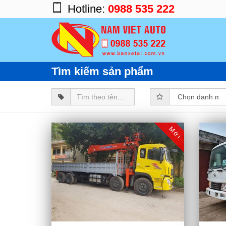
Hotline:
0988 535 222
Trang chủ
Sản phẩm
Tìm kiếm sản phẩm
Chủng loại
Trọng tải
Nhãn hiệu
Mới
Tin tức
Giới thiệu
Dịch vụ
Liên hệ