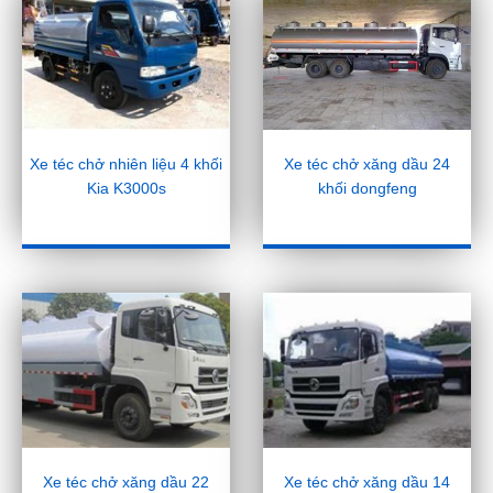
Xe téc chở nhiên liệu 4 khối
Xe téc chở xăng dầu 24
Kia K3000s
khối dongfeng
Xe téc chở xăng dầu 22
Xe téc chở xăng dầu 14