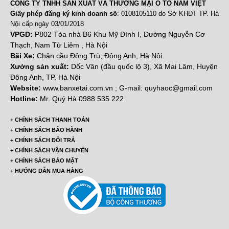
CÔNG TY TNHH SẢN XUẤT VÀ THƯƠNG MẠI Ô TÔ NAM VIỆT
Giấy phép đăng ký kinh doanh số
: 0108105110 do Sở KHĐT TP. Hà
Nội cấp ngày 03/01/2018
VPGD:
P802 Tòa nhà B6 Khu Mỹ Đình I, Đường Nguyễn Cơ
Thạch, Nam Từ Liêm , Hà Nội
Bãi Xe:
Chân cầu Đông Trù, Đông Anh, Hà Nội
Xưởng sản xuất:
Dốc Vân (đầu quốc lộ 3), Xã Mai Lâm, Huyện
Đông Anh, TP. Hà Nội
Website:
www.banxetai.com.vn ; G-mail: quyhaoc@gmail.com
Hotline:
Mr. Quý Hà 0988 535 222
+ CHÍNH SÁCH THANH TOÁN
+ CHÍNH SÁCH BẢO HÀNH
+ CHÍNH SÁCH ĐỔI TRẢ
+ CHÍNH SÁCH VẬN CHUYỂN
+ CHÍNH SÁCH BẢO MẬT
+ HƯỚNG DẪN MUA HÀNG