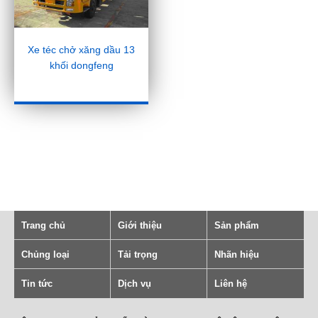
Xe téc chở xăng dầu 13
khối dongfeng
Trang chủ
Giới thiệu
Sản phẩm
Chủng loại
Tải trọng
Nhãn hiệu
Tin tức
Dịch vụ
Liên hệ