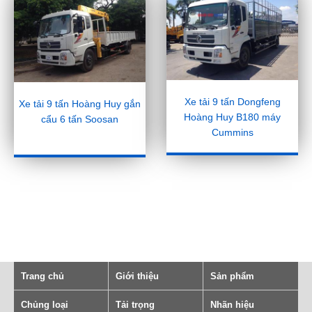
Xe tải 9 tấn Dongfeng
Xe tải 9 tấn Hoàng Huy gắn
Hoàng Huy B180 máy
cẩu 6 tấn Soosan
Cummins
Trang chủ
Giới thiệu
Sản phẩm
Chủng loại
Tải trọng
Nhãn hiệu