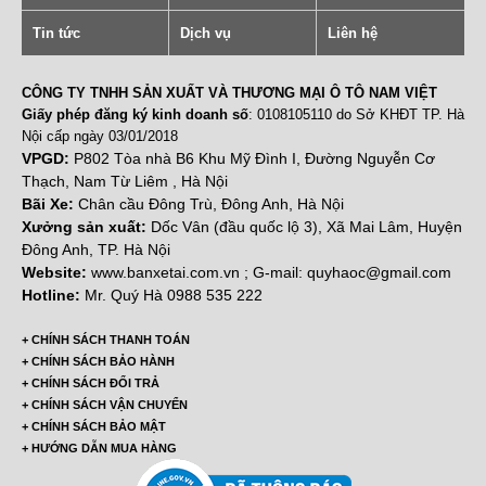
Tin tức
Dịch vụ
Liên hệ
CÔNG TY TNHH SẢN XUẤT VÀ THƯƠNG MẠI Ô TÔ NAM VIỆT
Giấy phép đăng ký kinh doanh số
: 0108105110 do Sở KHĐT TP. Hà
Nội cấp ngày 03/01/2018
VPGD:
P802 Tòa nhà B6 Khu Mỹ Đình I, Đường Nguyễn Cơ
Thạch, Nam Từ Liêm , Hà Nội
Bãi Xe:
Chân cầu Đông Trù, Đông Anh, Hà Nội
Xưởng sản xuất:
Dốc Vân (đầu quốc lộ 3), Xã Mai Lâm, Huyện
Đông Anh, TP. Hà Nội
Website:
www.banxetai.com.vn ; G-mail: quyhaoc@gmail.com
Hotline:
Mr. Quý Hà 0988 535 222
+ CHÍNH SÁCH THANH TOÁN
+ CHÍNH SÁCH BẢO HÀNH
+ CHÍNH SÁCH ĐỔI TRẢ
+ CHÍNH SÁCH VẬN CHUYỂN
+ CHÍNH SÁCH BẢO MẬT
+ HƯỚNG DẪN MUA HÀNG