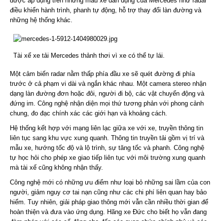
được áp dụng trên những mẫu xe dân dụng của Mercedes như radar
điều khiển hành trình, phanh tự động, hỗ trợ thay đổi làn đường và
những hệ thống khác.
Tài xế xe tải Mercedes thảnh thơi vì xe có thể tự lái.
Một cảm biến radar nằm thấp phía đầu xe sẽ quét đường đi phía
trước ở cả phạm vi dài và ngắn khác nhau. Một camera stereo nhận
dạng làn đường đơn hoặc đôi, người đi bộ, các vật chuyển động và
đứng im. Công nghệ nhận diện mọi thứ tương phản với phong cảnh
chung, đo đạc chính xác các giới hạn và khoảng cách.
Hệ thống kết hợp với mạng liên lạc giữa xe với xe, truyền thông tin
liên tục sang khu vực xung quanh. Thông tin truyền tải gồm vị trí và
mẫu xe, hướng tốc độ và lộ trình, sự tăng tốc và phanh. Công nghệ
tự học hỏi cho phép xe giao tiếp liên tục với môi trường xung quanh
mà tài xế cũng không nhận thấy.
Công nghệ mới có những ưu điểm như loại bỏ những sai lầm của con
người, giảm nguy cơ tai nạn cũng như các chi phí liên quan hay bảo
hiểm. Tuy nhiên, giải pháp giao thông mới vẫn cần nhiều thời gian để
hoàn thiện và đưa vào ứng dụng. Hãng xe Đức cho biết họ vẫn đang