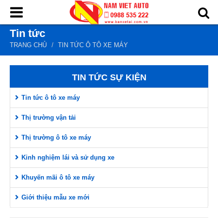
Tin tức
Trang chủ
TRANG CHỦ
TIN TỨC Ô TÔ XE MÁY
Sản phẩm
Chủng loại
TIN TỨC SỰ KIỆN
Trọng tải
Tin tức ô tô xe máy
Nhãn hiệu
Thị trường vận tải
Tin tức
Thị trường ô tô xe máy
Giới thiệu
Kinh nghiệm lái và sử dụng xe
Dịch vụ
Khuyến mãi ô tô xe máy
Liên hệ
Giới thiệu mẫu xe mới