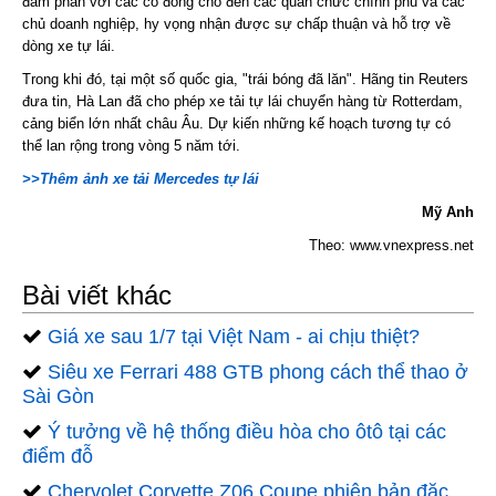
đàm phán với các cổ đông cho đến các quan chức chính phủ và các
chủ doanh nghiệp, hy vọng nhận được sự chấp thuận và hỗ trợ về
dòng xe tự lái.
Trong khi đó, tại một số quốc gia, "trái bóng đã lăn". Hãng tin Reuters
đưa tin, Hà Lan đã cho phép xe tải tự lái chuyển hàng từ Rotterdam,
cảng biển lớn nhất châu Âu. Dự kiến những kế hoạch tương tự có
thể lan rộng trong vòng 5 năm tới.
>>Thêm ảnh xe tải Mercedes tự lái
Mỹ Anh
Theo: www.vnexpress.net
Bài viết khác
Giá xe sau 1/7 tại Việt Nam - ai chịu thiệt?
Siêu xe Ferrari 488 GTB phong cách thể thao ở
Sài Gòn
Ý tưởng về hệ thống điều hòa cho ôtô tại các
điểm đỗ
Chervolet Corvette Z06 Coupe phiên bản đặc