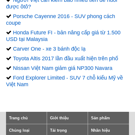
Người Việt cần kiếm bao nhiêu tiền để nuôi
được ôtô?
Porsche Cayenne 2016 - SUV phong cách
coupe
Honda Future FI - bản nâng cấp giá từ 1.500
USD tại Malaysia
Carver One - xe 3 bánh độc lạ
Toyota Altis 2017 lần đầu xuất hiện trên phố
Nissan Việt Nam giảm giá NP300 Navara
Ford Explorer Limited - SUV 7 chỗ kiểu Mỹ về
Việt Nam
Trang chủ
Giới thiệu
Sản phẩm
Chủng loại
Tải trọng
Nhãn hiệu