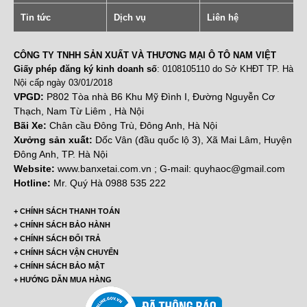
Tin tức
Dịch vụ
Liên hệ
CÔNG TY TNHH SẢN XUẤT VÀ THƯƠNG MẠI Ô TÔ NAM VIỆT
Giấy phép đăng ký kinh doanh số
: 0108105110 do Sở KHĐT TP. Hà
Nội cấp ngày 03/01/2018
VPGD:
P802 Tòa nhà B6 Khu Mỹ Đình I, Đường Nguyễn Cơ
Thạch, Nam Từ Liêm , Hà Nội
Bãi Xe:
Chân cầu Đông Trù, Đông Anh, Hà Nội
Xưởng sản xuất:
Dốc Vân (đầu quốc lộ 3), Xã Mai Lâm, Huyện
Đông Anh, TP. Hà Nội
Website:
www.banxetai.com.vn ; G-mail: quyhaoc@gmail.com
Hotline:
Mr. Quý Hà 0988 535 222
+ CHÍNH SÁCH THANH TOÁN
+ CHÍNH SÁCH BẢO HÀNH
+ CHÍNH SÁCH ĐỔI TRẢ
+ CHÍNH SÁCH VẬN CHUYỂN
+ CHÍNH SÁCH BẢO MẬT
+ HƯỚNG DẪN MUA HÀNG