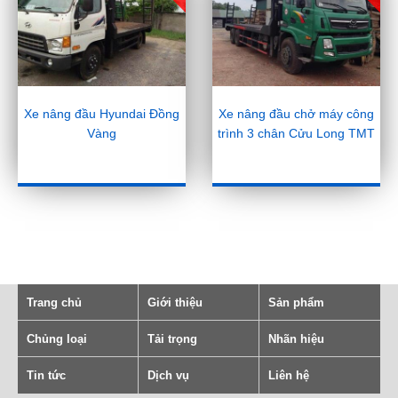
Xe nâng đầu Hyundai Đồng
Xe nâng đầu chở máy công
Vàng
trình 3 chân Cửu Long TMT
Trang chủ
Giới thiệu
Sản phẩm
Chủng loại
Tải trọng
Nhãn hiệu
Tin tức
Dịch vụ
Liên hệ