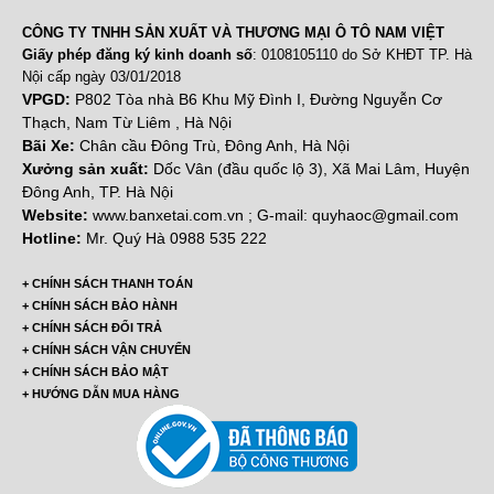
CÔNG TY TNHH SẢN XUẤT VÀ THƯƠNG MẠI Ô TÔ NAM VIỆT
Giấy phép đăng ký kinh doanh số
: 0108105110 do Sở KHĐT TP. Hà
Nội cấp ngày 03/01/2018
VPGD:
P802 Tòa nhà B6 Khu Mỹ Đình I, Đường Nguyễn Cơ
Thạch, Nam Từ Liêm , Hà Nội
Bãi Xe:
Chân cầu Đông Trù, Đông Anh, Hà Nội
Xưởng sản xuất:
Dốc Vân (đầu quốc lộ 3), Xã Mai Lâm, Huyện
Đông Anh, TP. Hà Nội
Website:
www.banxetai.com.vn ; G-mail: quyhaoc@gmail.com
Hotline:
Mr. Quý Hà 0988 535 222
+ CHÍNH SÁCH THANH TOÁN
+ CHÍNH SÁCH BẢO HÀNH
+ CHÍNH SÁCH ĐỔI TRẢ
+ CHÍNH SÁCH VẬN CHUYỂN
+ CHÍNH SÁCH BẢO MẬT
+ HƯỚNG DẪN MUA HÀNG