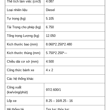
Thể tích làm việc (cm3)
4.087
Loại nhiên liệu
Diesel
Tự trọng (kg)
5.105
Tải Trọng cho phép (kg)
6.750
Tổng trọng Lượng (kg)
12.050
Kich thước bao (mm)
8.060*2.250*2.480
Kich thước thùng (mm)
5.750*2.250*---
Chiều dài cơ sở (mm)
4.500
Công thức bánh xe
4 x 2
Các hệ thống khác
Công xuất
97/2.600/1
(kw/vòng/phút)
Lốp xe
8.25 – 16/8.25 - 16
Hệ thống lái
Trợ lực thủy lực