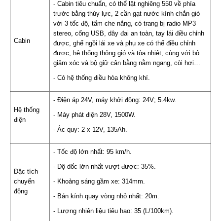
- Cabin tiêu chuẩn, có thể lật nghiêng 550 về phía
trước bằng thủy lực, 2 cần gạt nước kính chắn gió
với 3 tốc độ, tấm che nắng, có trang bị radio MP3
stereo, cổng USB, dây đai an toàn, tay lái điều chỉnh
Cabin
được, ghế ngồi lái xe và phụ xe có thể điều chỉnh
được, hệ thống thông gió và tỏa nhiệt, cùng với bộ
giảm xóc và bộ giữ cân bằng nằm ngang, còi hơi…
- Có hệ thống điều hòa không khí.
- Điện áp 24V, máy khởi động: 24V; 5.4kw.
Hệ thống
- Máy phát điện 28V, 1500W.
điện
- Ắc quy: 2 x 12V, 135Ah.
- Tốc độ lớn nhất: 95 km/h.
- Độ dốc lớn nhất vượt được: 35%.
Đặc tích
chuyển
- Khoảng sáng gầm xe: 314mm.
động
- Bán kính quay vòng nhỏ nhất: 20m.
- Lượng nhiên liệu tiêu hao: 35 (L/100km).