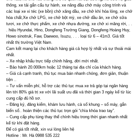
thông, xe tải gắn cẩu tự hành, xe nâng đầu chở máy công trình và
các loại xe xi téc (xe bồn) chở xăng dầu, xe chở khí hóa lỏng, xe chở
hóa chất,Xe chở LPG, xe chở bột mỳ, xe chở dầu ăn, xe chở sữa
tươi, xe chở thực phẩm, xe chở nhựa đường, xe chở xi măng rời, . .
. hiệu Hyundai, Hino, Dongfeng Trường Giang, Dongfeng Hoàng Huy,
Howo sinotruk, Faw, Daewoo, Isuzu, . . . loại từ 6 – 41m3. Giá tốt
nhất thị trường Việt Nam.
Cam kết mang lại cho khách hàng giá cả hợp lý nhất và sự thoải mái
nhất.
– Xe nhập khẩu trực tiếp chính hãng, đời mới nhất.
– Bảo hành 20.000km hoặc 12 tháng tại địa chỉ của khách hàng.
– Giá cả cạnh tranh, thủ tục mua bán nhanh chóng, đơn giản, thuận
tiện ..
– Tư vấn miễn phí, hỗ trợ các thủ tục mua xe trả góp tại ngân hàng
lên tới 80% giá trị xe với lãi suất ưu đãi và thời gian 3 ngày kể từ lúc
cung cấp đủ hồ sơ.
– Đăng ký, đăng kiểm, khám lưu hành, cà số khung – số máy, gắn
biển số.. hoàn thiện các thủ tục trọn gói “chìa khóa trao tay”.
– Cung cấp phụ tùng thay thế chính hiệu trong thời gian nhanh nhất
kể từ khi đặt hàng.
Để có giá tốt nhất, xin vui lòng liên hệ
Hotline : Mr. Hà 0988 535 222