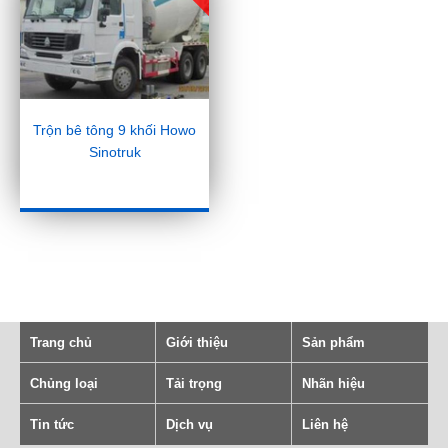
Trộn bê tông 9 khối Howo
Sinotruk
Trang chủ
Giới thiệu
Sản phẩm
Chủng loại
Tải trọng
Nhãn hiệu
Tin tức
Dịch vụ
Liên hệ