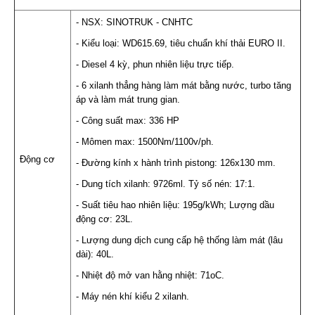
- NSX: SINOTRUK - CNHTC
- Kiểu loại: WD615.69, tiêu chuẩn khí thải EURO II.
- Diesel 4 kỳ, phun nhiên liệu trực tiếp.
- 6 xilanh thẳng hàng làm mát bằng nước, turbo tăng
áp và làm mát trung gian.
- Công suất max: 336 HP
- Mômen max: 1500Nm/1100v/ph.
Động cơ
- Đường kính x hành trình pistong: 126x130 mm.
- Dung tích xilanh: 9726ml. Tỷ số nén: 17:1.
- Suất tiêu hao nhiên liệu: 195g/kWh; Lượng dầu
động cơ: 23L.
- Lượng dung dịch cung cấp hệ thống làm mát (lâu
dài): 40L.
- Nhiệt độ mở van hằng nhiệt: 71oC.
- Máy nén khí kiểu 2 xilanh.