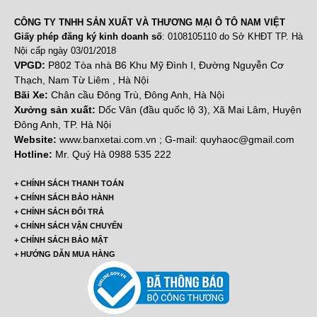
CÔNG TY TNHH SẢN XUẤT VÀ THƯƠNG MẠI Ô TÔ NAM VIỆT
Giấy phép đăng ký kinh doanh số
: 0108105110 do Sở KHĐT TP. Hà
Nội cấp ngày 03/01/2018
VPGD:
P802 Tòa nhà B6 Khu Mỹ Đình I, Đường Nguyễn Cơ
Thạch, Nam Từ Liêm , Hà Nội
Bãi Xe:
Chân cầu Đông Trù, Đông Anh, Hà Nội
Xưởng sản xuất:
Dốc Vân (đầu quốc lộ 3), Xã Mai Lâm, Huyện
Đông Anh, TP. Hà Nội
Website:
www.banxetai.com.vn ; G-mail: quyhaoc@gmail.com
Hotline:
Mr. Quý Hà 0988 535 222
+ CHÍNH SÁCH THANH TOÁN
+ CHÍNH SÁCH BẢO HÀNH
+ CHÍNH SÁCH ĐỔI TRẢ
+ CHÍNH SÁCH VẬN CHUYỂN
+ CHÍNH SÁCH BẢO MẬT
+ HƯỚNG DẪN MUA HÀNG