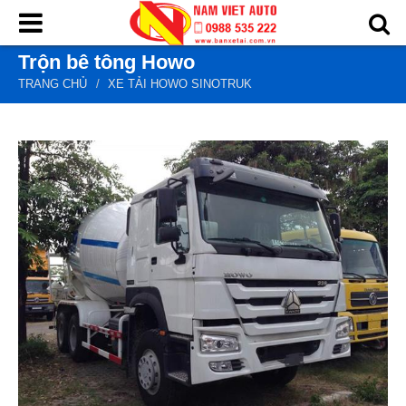
Trộn bê tông Howo
Trang chủ
TRANG CHỦ
XE TẢI HOWO SINOTRUK
Sản phẩm
Chủng loại
Trọng tải
Nhãn hiệu
Tin tức
Giới thiệu
Dịch vụ
Liên hệ