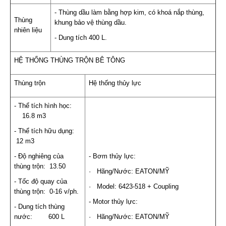
- Thùng dầu làm bằng hợp kim, có khoá nắp thùng,
Thùng
khung bảo vệ thùng dầu.
nhiên liệu
- Dung tích 400 L.
HỆ THỐNG THÙNG TRỘN BÊ TÔNG
Thùng trộn
Hệ thống thủy lực
- Thể tích hình học:
16.8 m3
- Thể tích hữu dụng:
12 m3
- Độ nghiêng của
- Bơm thủy lực:
thùng trộn: 13.50
· Hãng/Nước: EATON/MỸ
- Tốc độ quay của
· Model: 6423-518 + Coupling
thùng trộn: 0-16 v/ph.
- Motor thủy lực:
- Dung tích thùng
nước: 600 L
· Hãng/Nước: EATON/MỸ