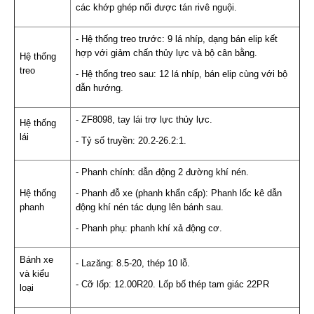
các khớp ghép nối được tán rivê nguội.
- Hệ thống treo trước: 9 lá nhíp, dạng bán elip kết
hợp với giảm chấn thủy lực và bộ cân bằng.
Hệ thống
treo
- Hệ thống treo sau: 12 lá nhíp, bán elip cùng với bộ
dẫn hướng.
- ZF8098, tay lái trợ lực thủy lực.
Hệ thống
lái
- Tỷ số truyền: 20.2-26.2:1.
- Phanh chính: dẫn động 2 đường khí nén.
Hệ thống
- Phanh đỗ xe (phanh khẩn cấp): Phanh lốc kê dẫn
phanh
động khí nén tác dụng lên bánh sau.
- Phanh phụ: phanh khí xả động cơ.
Bánh xe
- Lazăng: 8.5-20, thép 10 lỗ.
và kiểu
- Cỡ lốp: 12.00R20. Lốp bố thép tam giác 22PR
loại