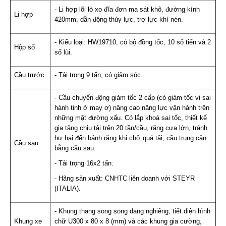
- Li hợp lõi lò xo đĩa đơn ma sát khô, đường kính
Li hợp
420mm, dẫn động thủy lực, trợ lực khí nén.
- Kiểu loại: HW19710, có bộ đồng tốc, 10 số tiến và 2
Hộp số
số lùi.
Cầu trước
- Tải trọng 9 tấn, có giảm sóc.
- Cầu chuyển động giảm tốc 2 cấp (có giảm tốc vi sai
hành tinh ở may ơ) nâng cao năng lực vận hành trên
những mặt đường xấu. Có lắp khoá sai tốc, thiết kế
gia tăng chịu tải trên 20 tần/cầu, răng cưa lớn, tránh
hư hại đến bánh răng khi chở quá tải, cầu trung cân
Cầu sau
bằng cầu sau.
- Tải trọng 16x2 tấn.
- Hãng sản xuất: CNHTC liên doanh với STEYR
(ITALIA).
- Khung thang song song dạng nghiêng, tiết diện hình
Khung xe
chữ U300 x 80 x 8 (mm) và các khung gia cường,