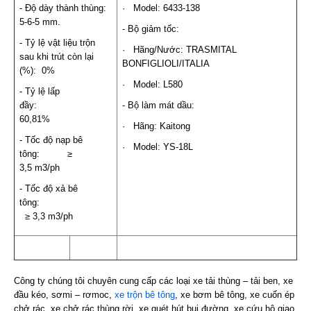
- Độ dày thành thùng:
· Model: 6433-138
5-6-5 mm.
- Bộ giảm tốc:
- Tỷ lệ vật liệu trộn
· Hãng/Nước: TRASMITAL
sau khi trút còn lại
BONFIGLIOLI/ITALIA
(%): 0%
· Model: L580
- Tỷ lệ lấp
đầy:
- Bộ làm mát dầu:
60,81%
· Hãng: Kaitong
- Tốc độ nạp bê
· Model: YS-18L
tông: ≥
3,5 m3/ph
- Tốc độ xả bê
tông:
≥ 3,3 m3/ph
Công ty chúng tôi chuyên cung cấp các loại xe tải thùng – tải ben, xe
đầu kéo, sơmi – rơmoc,
xe trộn bê tông
, xe bơm bê tông, xe cuốn ép
chở rác, xe chở rác thùng rời, xe quét hút bụi đường, xe cứu hộ giao