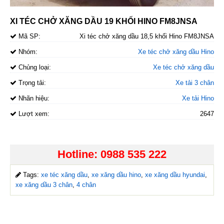
XI TÉC CHỞ XĂNG DẦU 19 KHỐI HINO FM8JNSA
Mã SP:
Xi téc chở xăng dầu 18,5 khối Hino FM8JNSA
Nhóm:
Xe téc chở xăng dầu Hino
Chủng loại:
Xe téc chở xăng dầu
Trọng tải:
Xe tải 3 chân
Nhãn hiệu:
Xe tải Hino
Lượt xem:
2647
Hotline: 0988 535 222
Tags:
xe téc xăng dầu
,
xe xăng dầu hino
,
xe xăng dầu hyundai
,
xe xăng dầu 3 chân
,
4 chân