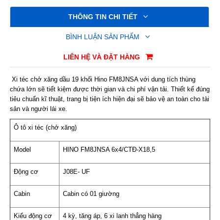
THÔNG TIN CHI TIẾT
BÌNH LUẬN SẢN PHẨM
LIÊN HỆ VÀ ĐẶT HÀNG
Xi téc chở xăng dầu 19 khối Hino FM8JNSA với dung tích thùng
chứa lớn sẽ tiết kiệm được thời gian và chi phí vận tải. Thiết kế đúng
tiêu chuẩn kĩ thuật, trang bị tiện ích hiện đại sẽ bảo vệ an toàn cho tài
sản và người lái xe.
Ô tô xi téc (chở xăng)
Model
HINO FM8JNSA 6x4/CTĐ-X18,5
Động cơ
J08E- UF
Cabin
Cabin có 01 giường
Kiểu động cơ
4 kỳ, tăng áp, 6 xi lanh thẳng hàng