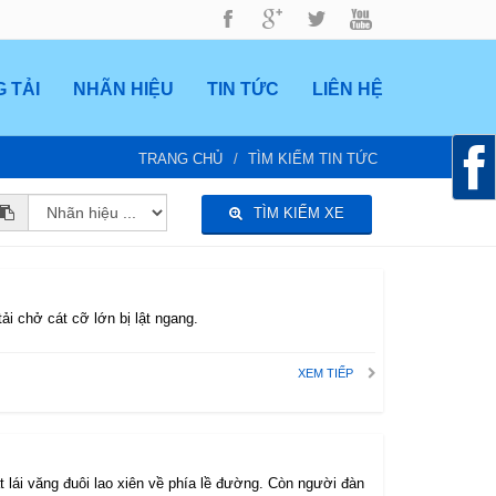
 TẢI
NHÃN HIỆU
TIN TỨC
LIÊN HỆ
TRANG CHỦ
TÌM KIẾM TIN TỨC
TÌM KIẾM XE
ải chở cát cỡ lớn bị lật ngang.
XEM TIẾP
t lái văng đuôi lao xiên về phía lề đường. Còn người đàn