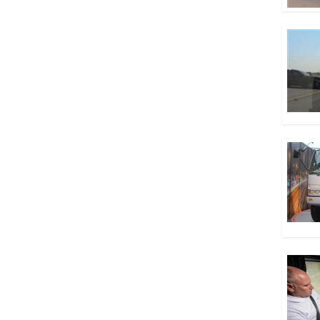
Volkswagen Tiguan
thế hệ tiếp theo sẽ ra
mắt năm 2022, mang
kiểu dáng SUV-Coupe
17/8/2019
Mazda3 2019 lại bị
triệu hồi do lỗi rơi
gương chiếu hậu tại
Bắc Mỹ
17/8/2019
Nissan Việt Nam triển
khai chuỗi chương
trình tri ân đặc biệt
cho khách hàng trong
tháng 3
14/3/2019
Cập nhật giá xe
Hyundai Accent 2019
mới nhất cùng nhiều
ưu đãi