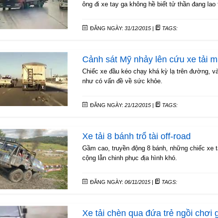
ông đi xe tay ga không hề biết tử thần đang lao 
ĐĂNG NGÀY:
31/12/2015
|
TAGS:
Cảnh sát Mỹ nhảy lên cứu xe tải mấ
Chiếc xe đầu kéo chạy khá kỳ lạ trên đường, và
như có vấn đề về sức khỏe.
ĐĂNG NGÀY:
21/12/2015
|
TAGS:
Xe tải 8 bánh trổ tài off-road
Gầm cao, truyền động 8 bánh, những chiếc xe t
cộng lẫn chinh phục địa hình khó.
ĐĂNG NGÀY:
06/11/2015
|
TAGS:
Xe tải chèn qua đứa trẻ ngồi chơi