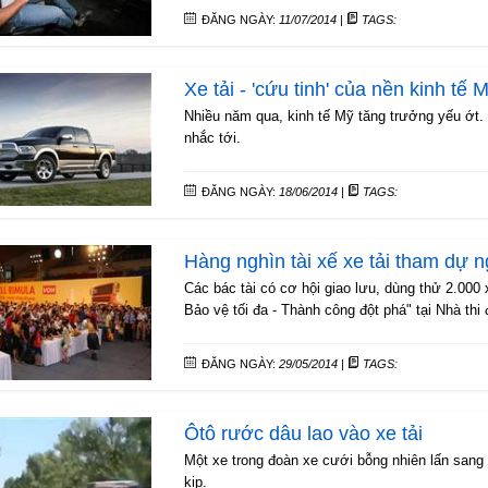
ĐĂNG NGÀY:
11/07/2014
|
TAGS:
Xe tải - 'cứu tinh' của nền kinh tế 
Nhiều năm qua, kinh tế Mỹ tăng trưởng yếu ớt.
nhắc tới.
ĐĂNG NGÀY:
18/06/2014
|
TAGS:
Hàng nghìn tài xế xe tải tham dự 
Các bác tài có cơ hội giao lưu, dùng thử 2.000 
Bảo vệ tối đa - Thành công đột phá" tại Nhà t
ĐĂNG NGÀY:
29/05/2014
|
TAGS:
Ôtô rước dâu lao vào xe tải
Một xe trong đoàn xe cưới bỗng nhiên lấn sang l
kịp.