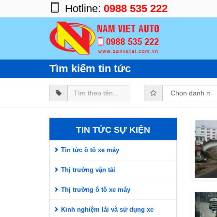
Hotline:
0988 535 222
Trang chủ
Sản phẩm
Tìm kiếm tin tức
Chủng loại
Trọng tải
Nhãn hiệu
TIN TỨC SỰ KIỆN
Tin tức
Tin tức ô tô xe máy
Giới thiệu
Thị trường vận tải
Dịch vụ
Thị trường ô tô xe máy
Liên hệ
Kinh nghiệm lái và sử dụng xe