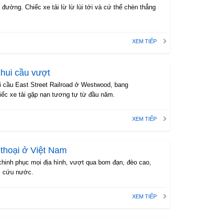
 đường. Chiếc xe tải lừ lừ lùi tới và cứ thế chèn thẳng
XEM TIẾP
chui cầu vượt
i cầu East Street Railroad ở Westwood, bang
iếc xe tải gặp nạn tương tự từ đầu năm.
XEM TIẾP
 thoại ở Việt Nam
 chinh phục mọi địa hình, vượt qua bom đạn, đèo cao,
đi cứu nước.
XEM TIẾP