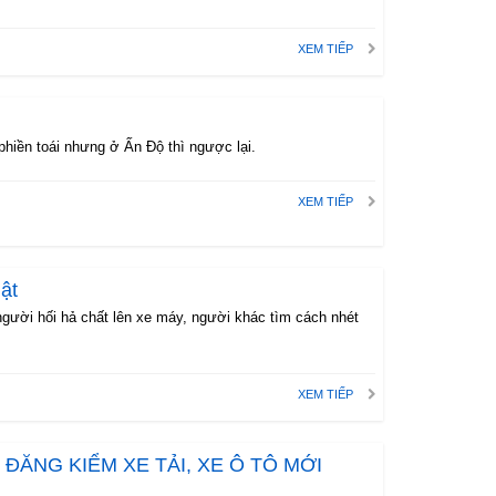
XEM TIẾP
 phiền toái nhưng ở Ấn Độ thì ngược lại.
XEM TIẾP
lật
 người hối hả chất lên xe máy, người khác tìm cách nhét
XEM TIẾP
 ĐĂNG KIỂM XE TẢI, XE Ô TÔ MỚI