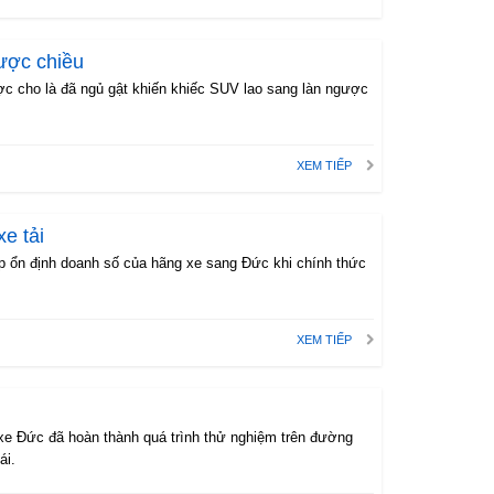
gược chiều
ược cho là đã ngủ gật khiến khiếc SUV lao sang làn ngược
XEM TIẾP
e tải
úp ổn định doanh số của hãng xe sang Đức khi chính thức
XEM TIẾP
 xe Đức đã hoàn thành quá trình thử nghiệm trên đường
ái.