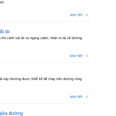
tới.
XEM TIẾP
t lái
 khi cảnh sát lái xe ngang cabin, nhận ra tài xế dường
XEM TIẾP
ải này thường được thiết kế để chạy trên đường công
XEM TIẾP
 giữa đường