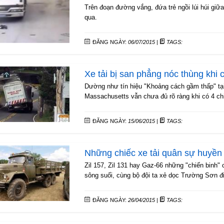
Trên đoạn đường vắng, đứa trẻ ngồi lúi húi giữa
qua.
ĐĂNG NGÀY:
06/07/2015
|
TAGS:
Xe tải bị san phẳng nóc thùng khi 
Dường như tín hiệu "Khoảng cách gầm thấp" tạ
Massachusetts vẫn chưa đủ rõ ràng khi có 4 ch
ĐĂNG NGÀY:
15/06/2015
|
TAGS:
Những chiếc xe tải quân sự huyền
Zil 157, Zil 131 hay Gaz-66 những "chiến binh"
sông suối, cùng bộ đội ta xẻ dọc Trường Sơn 
ĐĂNG NGÀY:
26/04/2015
|
TAGS: