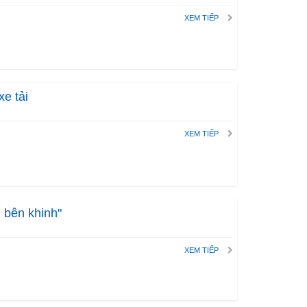
XEM TIẾP
xe tải
XEM TIẾP
, bên khinh"
XEM TIẾP