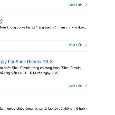
XEM TIẾP
Mỹ
 Nếu không có xe tải, từ "tăng trưởng" thậm chí khó được
XEM TIẾP
ngày hội Shell Rimula R4 X
xô nhớt Shell Rimula trong chương trình "Shell Rimula,
hi đấu Nguyễn Du TP HCM vào ngày 25/5.
XEM TIẾP
àn ngược chiều đúng lúc xe tải lao tới và không thể tránh