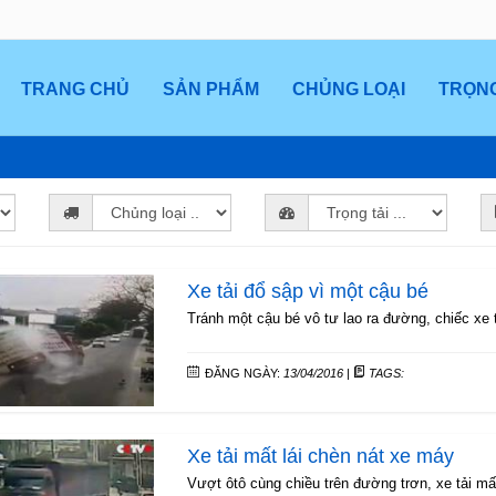
TRANG CHỦ
SẢN PHẨM
CHỦNG LOẠI
TRỌNG
Xe tải đổ sập vì một cậu bé
Tránh một cậu bé vô tư lao ra đường, chiếc xe t
ĐĂNG NGÀY:
13/04/2016
|
TAGS:
Xe tải mất lái chèn nát xe máy
Vượt ôtô cùng chiều trên đường trơn, xe tải mấ