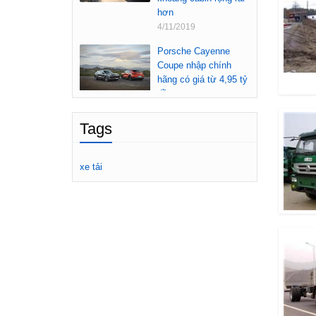
hơn
4/11/2019
Porsche Cayenne
Coupe nhập chính
hãng có giá từ 4,95 tỷ
đồng
3/11/2019
Tags
Honda Accord mới
sắp về Việt Nam dự
đoán lắp máy 1.5L
xe tải
tăng áp và hộp số
CVT
26/8/2019
THACO triệu hồi 885
xe BMW 3-Series vì
nghi dính lỗi ở lớp vỏ
cách điện hệ thống
điều hòa
20/8/2019