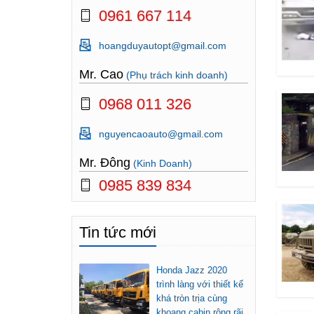
0961 667 114
hoangduyautopt@gmail.com
Mr. Cao
(Phụ trách kinh doanh)
0968 011 326
nguyencaoauto@gmail.com
Mr. Đông
(Kinh Doanh)
0985 839 834
Tin tức mới
Honda Jazz 2020
trình làng với thiết kế
khá tròn trịa cùng
khoang cabin rộng rãi