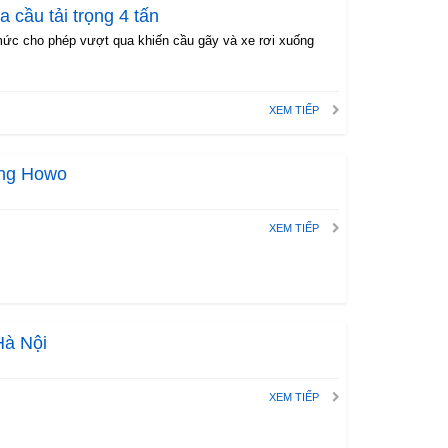
a cầu tải trọng 4 tấn
n mức cho phép vượt qua khiến cầu gãy và xe rơi xuống
XEM TIẾP
ặng Howo
XEM TIẾP
 Hà Nội
XEM TIẾP